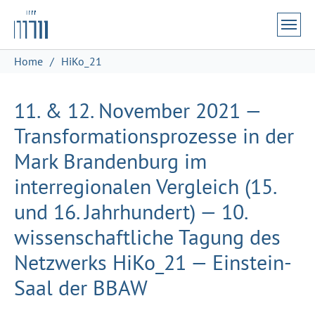
Zum Hauptinhalt springen
Skip to page footer
Sie sind hier:
Home
HiKo_21
11. & 12. November 2021 —
Transformationsprozesse in der
Mark Brandenburg im
interregionalen Vergleich (15.
und 16. Jahrhundert) — 10.
wissenschaftliche Tagung des
Netzwerks HiKo_21 — Einstein-
Saal der BBAW