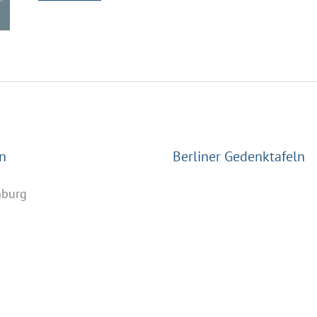
n
Berliner Gedenktafeln
nburg
n