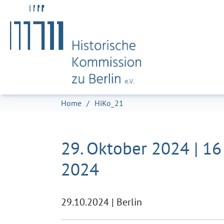
Zum Hauptinhalt springen
Skip to page footer
Sie sind hier:
Home
HiKo_21
29. Oktober 2024 | 1
2024
29.10.2024
|
Berlin