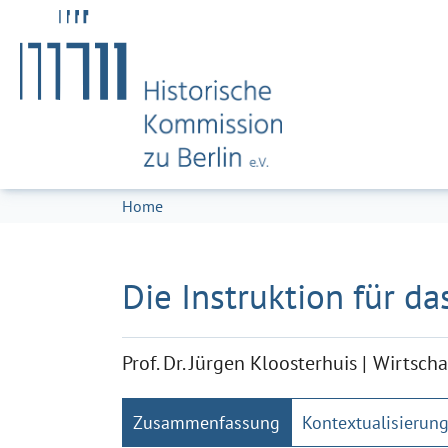
Zum Hauptinhalt springen
Skip to page footer
Sie sind hier:
Home
Die Instruktion für d
Prof. Dr. Jürgen Kloosterhuis
Wirtscha
Zusammenfassung
Kontextualisierun