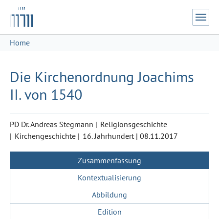
Zum Hauptinhalt springen
Skip to page footer
Sie sind hier:
Home
Die Kirchenordnung Joachims
II. von 1540
PD Dr. Andreas Stegmann
Religionsgeschichte
Kirchengeschichte
16. Jahrhundert
|
08.11.2017
Zusammenfassung
Kontextualisierung
Abbildung
Edition