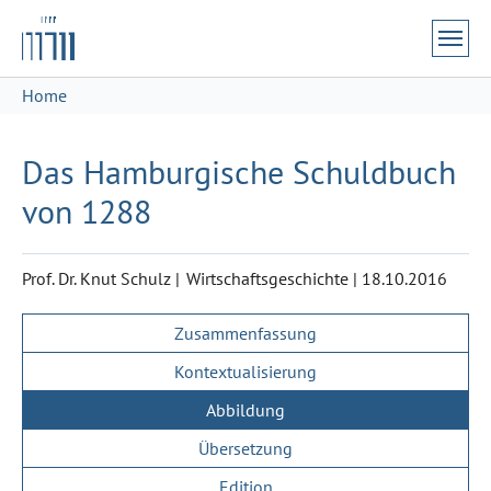
Zum Hauptinhalt springen
Skip to page footer
Sie sind hier:
Home
Das Hamburgische Schuldbuch
von 1288
Prof. Dr. Knut Schulz
Wirtschaftsgeschichte
|
18.10.2016
Zusammenfassung
Kontextualisierung
Abbildung
Übersetzung
Edition