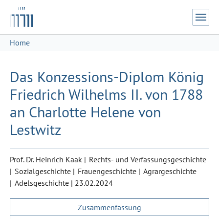
Zum Hauptinhalt springen
Skip to page footer
Sie sind hier:
Home
Das Konzessions-Diplom König
Friedrich Wilhelms II. von 1788
an Charlotte Helene von
Lestwitz
Prof. Dr. Heinrich Kaak
Rechts- und Verfassungsgeschichte
Sozialgeschichte
Frauengeschichte
Agrargeschichte
Adelsgeschichte
|
23.02.2024
Zusammenfassung