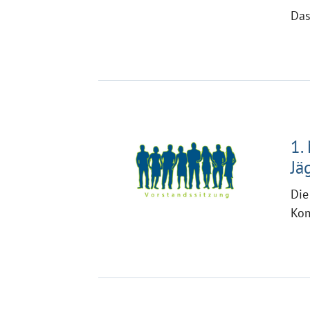
Das
1.
Jä
Die
Kom