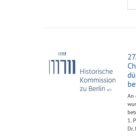
27
Ch
dü
be
An 
wur
bet
1. 
Dr.