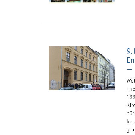
9.
En
— 
Wol
Fri
199
Kir
bür
Imp
grü