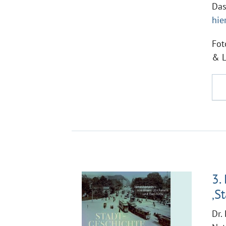
Das
hie
Fot
& L
3.
‚S
Dr.