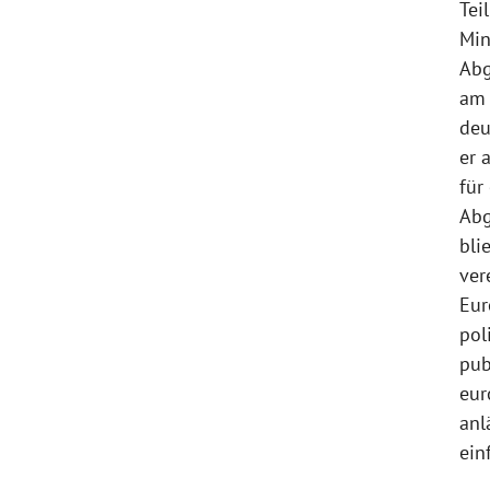
Tei
Min
Abg
am 
deu
er 
für
Abg
bli
ver
Eur
pol
pub
eur
anl
ein