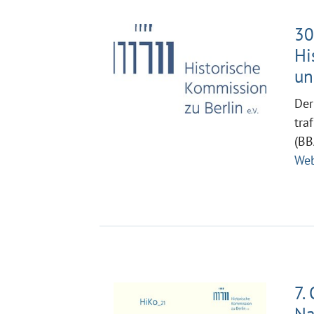
30
Hi
un
Der
tra
(BB
Web
7.