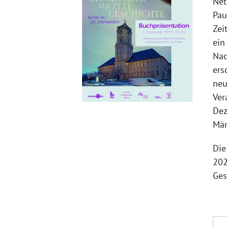
Net
Pau
Zei
ein
Nac
ers
neu
Ver
Dez
Mär
Die
202
Ges