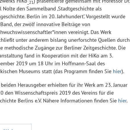
zwerks HiKo
) präsentierte gemeinsam mit Professor Dr
_21
l Nolte den Sammelband ‚Stadtgeschichte als
tgeschichte. Berlin im 20. Jahrhundert‘. Vorgestellt wurde
 Band, der zwölf innovative Beiträge von
hwuchswissenschaftler*innen vereinigt. Das Werk
chließt unter anderem bislang unerforschte Quellen durch
e methodische Zugänge zur Berliner Zeitgeschichte. Die
anstaltung fand in Kooperation mit der HiKo am 3.
ember 2019 um 18 Uhr im Hoffmann-Saal des
kischen Museums statt (das Programm finden Sie
hier
).
 beiden Herausgeber erhielten für ihr Werk am 23. Januar
0 den Wissenschaftspreis 2019 des Vereins für die
chichte Berlins e.V. Nähere Informationen finden Sie
hier
.