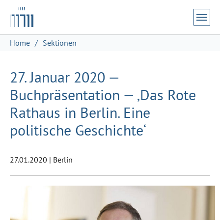
Zum Hauptinhalt springen
Skip to page footer
Sie sind hier:
Home
Sektionen
27. Januar 2020 —
Buchpräsentation — ‚Das Rote
Rathaus in Berlin. Eine
politische Geschichte‘
27.01.2020
|
Berlin