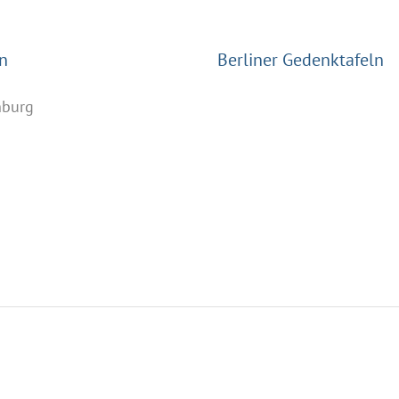
n
Berliner Gedenktafeln
nburg
n