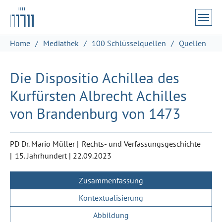
Zum Hauptinhalt springen
Skip to page footer
Sie sind hier:
Home
Mediathek
100 Schlüsselquellen
Quellen
Die Dispositio Achillea des
Kurfürsten Albrecht Achilles
von Brandenburg von 1473
PD Dr. Mario Müller
Rechts- und Verfassungsgeschichte
15. Jahrhundert
|
22.09.2023
Zusammenfassung
Kontextualisierung
Abbildung