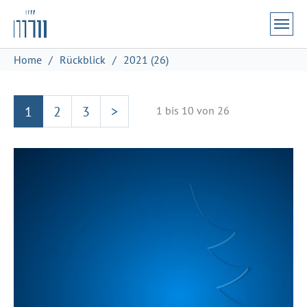
Zum Hauptinhalt springen
Skip to page footer
Sie sind hier:
Home
Rückblick
2021 (26)
1
2
3
>
1 bis 10 von 26