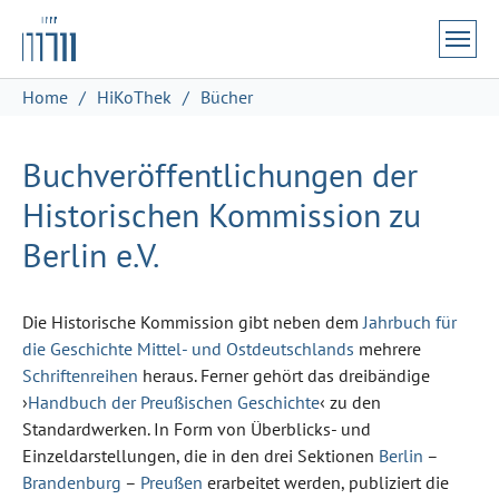
Zum Hauptinhalt springen
Skip to page footer
Sie sind hier:
Home
HiKoThek
Bücher
Buchveröffentlichungen der
Historischen Kommission zu
Berlin e.V.
Die Historische Kommission gibt neben dem
Jahrbuch für
die Geschichte Mittel- und Ostdeutschlands
mehrere
Schriftenreihen
heraus. Ferner gehört das dreibändige
›
Handbuch der Preußischen Geschichte
‹ zu den
Standardwerken. In Form von Überblicks- und
Einzeldarstellungen, die in den drei Sektionen
Berlin
–
Brandenburg
–
Preußen
erarbeitet werden, publiziert die