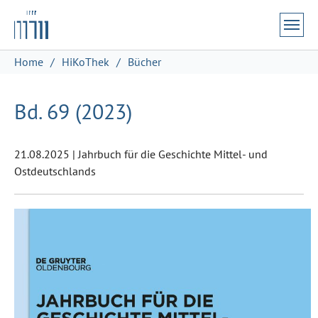
Zum Hauptinhalt springen
Skip to page footer
Sie sind hier:
Home
HiKoThek
Bücher
Bd. 69 (2023)
21.08.2025
|
Jahrbuch für die Geschichte Mittel- und
Ostdeutschlands