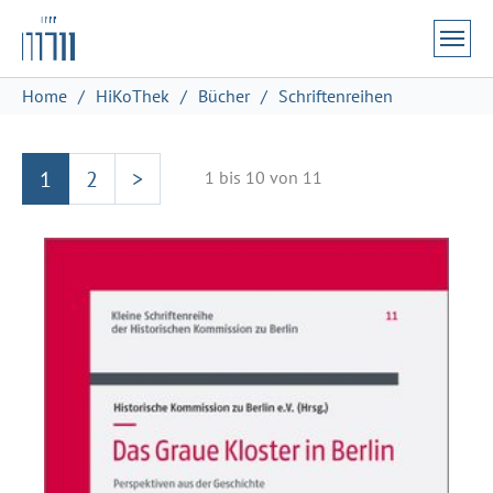
Zum Hauptinhalt springen
Skip to page footer
Sie sind hier:
Home
HiKoThek
Bücher
Schriftenreihen
1
2
>
1 bis 10 von 11