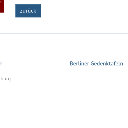
zurück
n
Berliner Gedenktafeln
nburg
n