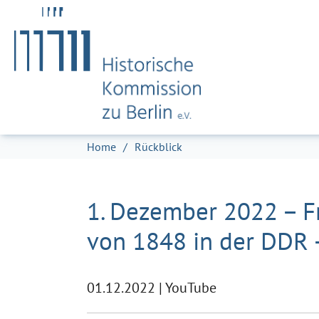
Zum Hauptinhalt springen
Skip to page footer
Sie sind hier:
Home
Rückblick
1. Dezember 2022 – F
von 1848 in der DDR 
01.12.2022
|
YouTube