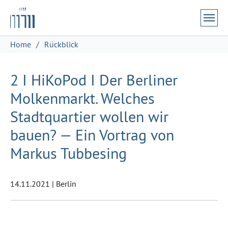
Zum Hauptinhalt springen
Skip to page footer
Sie sind hier:
Home
Rückblick
2 I HiKoPod I Der Berliner
Molkenmarkt. Welches
Stadtquartier wollen wir
bauen? — Ein Vortrag von
Markus Tubbesing
14.11.2021
|
Berlin