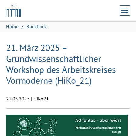
Zum Hauptinhalt springen
Skip to page footer
Sie sind hier:
Home
Rückblick
21. März 2025 –
Grundwissenschaftlicher
Workshop des Arbeitskreises
Vormoderne (HiKo_21)
21.03.2025
|
HiKo21