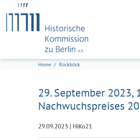
Zum Hauptinhalt springen
Skip to page footer
Sie sind hier:
Home
Rückblick
29. September 2023, 
Nachwuchspreises 202
29.09.2023
|
HiKo21