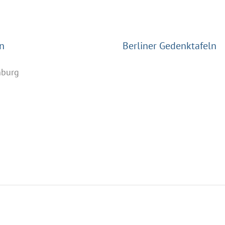
n
Berliner Gedenktafeln
nburg
n