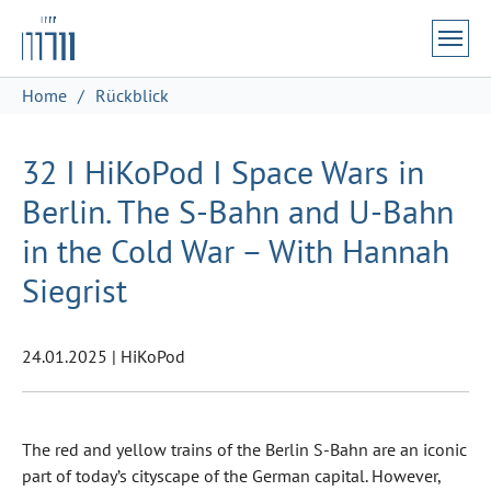
Zum Hauptinhalt springen
Skip to page footer
Sie sind hier:
Home
Rückblick
32 I HiKoPod I Space Wars in
Berlin. The S-Bahn and U-Bahn
in the Cold War – With Hannah
Siegrist
24.01.2025
|
HiKoPod
The red and yellow trains of the Berlin S-Bahn are an iconic
part of today’s cityscape of the German capital. However,