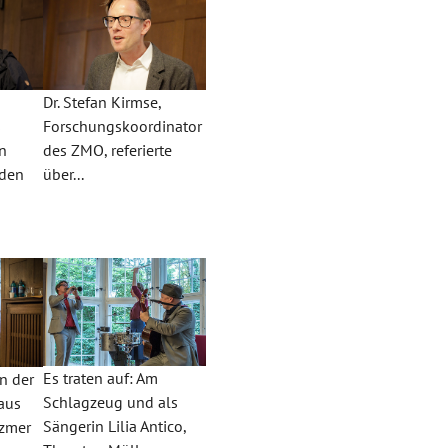
Dr. Stefan Kirmse,
s
Forschungskoordinator
en
des ZMO, referierte
nden
über...
Es traten auf: Am
rn der
Schlagzeug und als
aus
Sängerin Lilia Antico,
ezmer