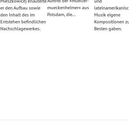
Auftritt der »mueller-
Mieszkowice) erläuterte
und
mueckenheimer« aus
er den Aufbau sowie
lateinamerikanisc
Potsdam, die...
den Inhalt des im
Musik eigene
Entstehen befindlichen
Kompositionen 
«
Nachschlagewerkes.
Besten gaben.