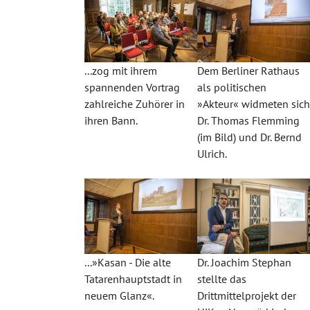
...zog mit ihrem
Dem Berliner Rathaus
spannenden Vortrag
als politischen
zahlreiche Zuhörer in
»Akteur« widmeten sic
ihren Bann.
Dr. Thomas Flemming
(im Bild) und Dr. Bernd
Ulrich.
...»Kasan - Die alte
Dr. Joachim Stephan
Tatarenhauptstadt in
stellte das
neuem Glanz«.
Drittmittelprojekt der