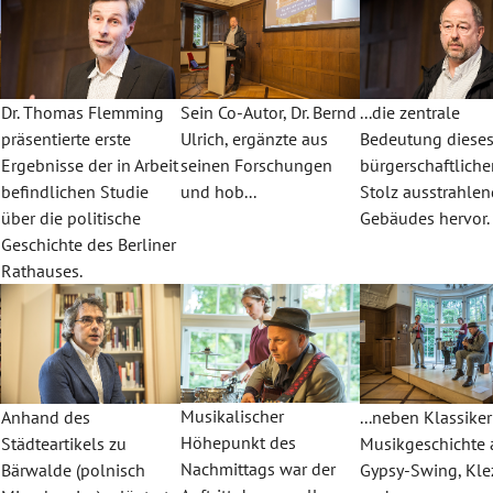
Dr. Thomas Flemming
Sein Co-Autor, Dr. Bernd
...die zentrale
präsentierte erste
Ulrich, ergänzte aus
Bedeutung diese
h
Ergebnisse der in Arbeit
seinen Forschungen
bürgerschaftlich
befindlichen Studie
und hob...
Stolz ausstrahle
über die politische
Gebäudes hervor.
Geschichte des Berliner
Rathauses.
Musikalischer
Anhand des
...neben Klassike
Höhepunkt des
Städteartikels zu
Musikgeschichte 
Nachmittags war der
Bärwalde (polnisch
Gypsy-Swing, Kl