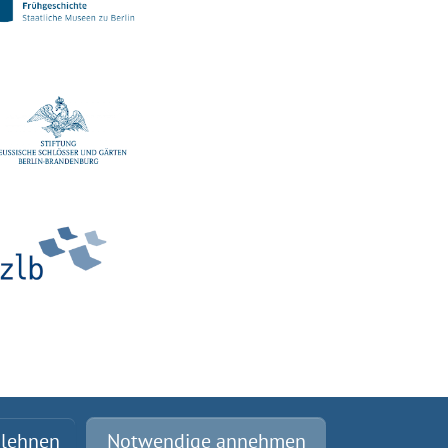
blehnen
Notwendige annehmen