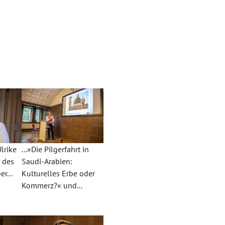
lrike
...»Die Pilgerfahrt in
n des
Saudi-Arabien:
r...
Kulturelles Erbe oder
Kommerz?« und...