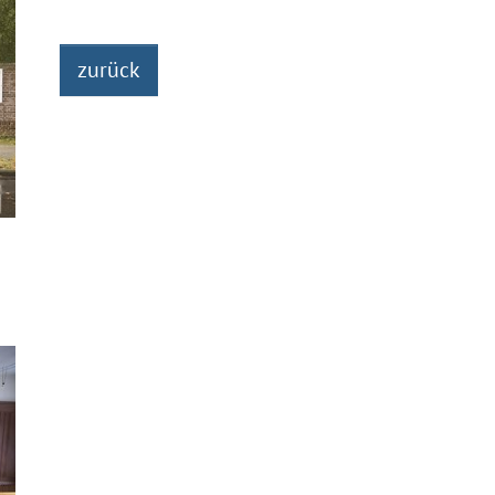
zurück
n