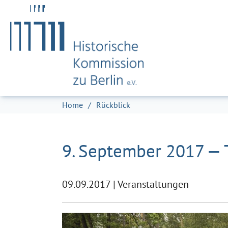
Zum Hauptinhalt springen
Skip to page footer
Sie sind hier:
Home
Rückblick
9. September 2017 — 
09.09.2017
|
Veranstaltungen