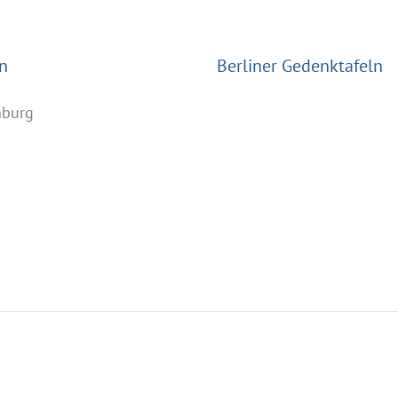
n
Berliner Gedenktafeln
nburg
n