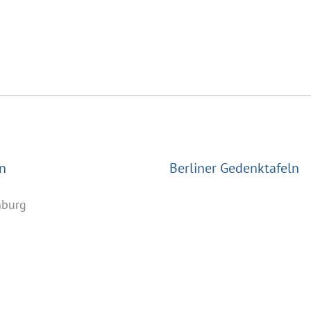
n
Berliner Gedenktafeln
nburg
n